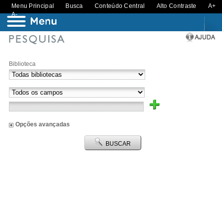
Menu Principal
Busca
Conteúdo Central
Alto Contraste
A+
A-
Biblioteca
Opções avançadas
BUSCAR